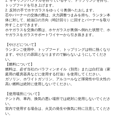
1. キャリングハンドルを持っている手で、トップリングを持ち、
トップフードを引き上げます。
2. 反対の手でホヤガラスをゆっくり奥側へたおします。
芯やバーナーの交換の際は、火力調整つまみを持ち、ランタン本
体に対して、給油口の方向（時計回り）に回すとバーナーを取り
外すことができます。
ホヤガラスを交換の際は、ホヤガラスが奥側へ倒れた状態で、ホ
ヤガラスをガラスサポートワイヤーから引き抜きます。
【やけどについて】
ランタンご使用中、トップフード、トップリングは特に熱くなり
ます。やけどの原因となりますので触らないようにしてくださ
い。
【燃料について】
燃料は、必ず当社のパラフィンオイル（別売）または白灯油（家
庭用の暖房器具などに使用する灯油）を使用してください。
ガソリン、ホワイトガソリン、アルコールなど揮発性や引火性の
高い燃料は絶対に使用しないでください。
【使用場所について】
テント内、車内、換気の悪い場所では絶対に使用しないでくださ
い。
室内で使用する場合は、火災の発生や換気に特に注意してくださ
い。