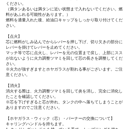
ください。
（満タンあるいは満タンに近い状態まで入れないでください。燃
料があふれる可能性があります。）
燃料を適量入れた後、給油口キャップをしっかり取り付けてくだ
さい。
【点火】
芯に燃料がしみ込んでからレバーを押し下げ、切り欠きの部分に
レバーを掛けてレバーを止めてください。
マッチ等で芯に点火し、レバーを元の位置まで戻し、上部にスス
が出ないように火力調整ツマミを回して芯の長さを調整してくだ
さい。
※火力が強すぎますとホヤガラスが割れる事がございます。ご注
意ください。
【消火】
消火する際は、火力調整ツマミを回して炎を消し、完全に消化し
たことを確認してください。
※芯を下げすぎると芯が外れ、タンクの中へ落ちてしまうことが
ありますのでご注意ください。
【ホヤガラス・ウィック（芯）・バーナーの交換について】
キャリングハンドルを持ちます。