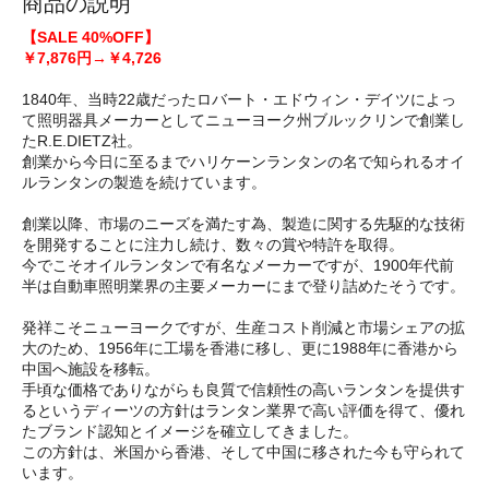
商品の説明
【SALE 40%OFF】
￥7,876円→￥4,726
1840年、当時22歳だったロバート・エドウィン・デイツによっ
て照明器具メーカーとしてニューヨーク州ブルックリンで創業し
たR.E.DIETZ社。
創業から今日に至るまでハリケーンランタンの名で知られるオイ
ルランタンの製造を続けています。
創業以降、市場のニーズを満たす為、製造に関する先駆的な技術
を開発することに注力し続け、数々の賞や特許を取得。
今でこそオイルランタンで有名なメーカーですが、1900年代前
半は自動車照明業界の主要メーカーにまで登り詰めたそうです。
発祥こそニューヨークですが、生産コスト削減と市場シェアの拡
大のため、1956年に工場を香港に移し、更に1988年に香港から
中国へ施設を移転。
手頃な価格でありながらも良質で信頼性の高いランタンを提供す
るというディーツの方針はランタン業界で高い評価を得て、優れ
たブランド認知とイメージを確立してきました。
この方針は、米国から香港、そして中国に移された今も守られて
います。