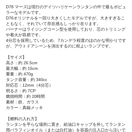
D78 マーズは現行のデイツハリケーンランタンの中で最もポピュ
ラーなモデルです。
D76オリジナルを一回り大きくしたモデルですが、大きすぎるこ
ともなく、それでいて存在感もしっかり在ります。
バーナーはライジングコーン型を使用しており、芯のトリミング
や着火が容易です。
4分芯を採用しているため、7カンデラ程度のほのかな明かりです
が、アウトドアシーンを演出するのに程よいランプです。
【サイズ】
高さ：約 26.5cm
最大幅：約 15cm
重量：約 470g
タンク容量：約 340cc
対応芯：12mm（4分芯）
明るさ：約 7CP
燃焼時間：約 20時間
素材：鉄、ガラス
カラー：真鍮メッキ
【燃料の入れ方】
ランタンを平らな場所に置き、給油口キャップを外してランタン
用パラフィンオイル（または白灯油）を容器の注入口から注いで