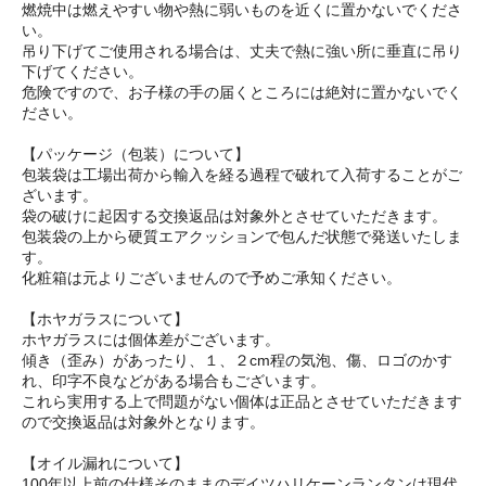
燃焼中は燃えやすい物や熱に弱いものを近くに置かないでくださ
い。
吊り下げてご使用される場合は、丈夫で熱に強い所に垂直に吊り
下げてください。
危険ですので、お子様の手の届くところには絶対に置かないでく
ださい。
【パッケージ（包装）について】
包装袋は工場出荷から輸入を経る過程で破れて入荷することがご
ざいます。
袋の破けに起因する交換返品は対象外とさせていただきます。
包装袋の上から硬質エアクッションで包んだ状態で発送いたしま
す。
化粧箱は元よりございませんので予めご承知ください。
【ホヤガラスについて】
ホヤガラスには個体差がございます。
傾き（歪み）があったり、１、２cm程の気泡、傷、ロゴのかす
れ、印字不良などがある場合もございます。
これら実用する上で問題がない個体は正品とさせていただきます
ので交換返品は対象外となります。
【オイル漏れについて】
100年以上前の仕様そのままのデイツハリケーンランタンは現代