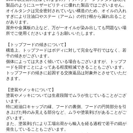
製品のようにユーザービリティに優れた製品ではございません。
オイルタンクは完全密封されていない構造のため、オイルの入れ
すぎにより注油口やステー（アーム）の付け根から漏れ出ること
があります。
屋外や金属板の上など、万が一オイルが染み出しても問題ない場
所でご使用くださいますようお願いいたします。
【トップフードの傾きについて】
構造上、トップフードはボディに対して完全な平行ではなく、若
干の傾きがございます。
個体によっては大きく傾いている場合もございますが、トップフ
ードを回すことによってある程度軽減できることもございます。
トップフードの傾きに起因する交換返品は対象外とさせていただ
きます。
【塗装やメッキについて】
塗装やメッキについては生産段階でムラが生じていることがござ
います。
特に給油口キャップの縁、フードの裏側、フードの円筒部分を引
き上げた時のみ見える部分など、ムラや塗装剥げがあることがご
ざいます。
また、塗装剥げにより工場出荷から輸入を経る過程で若干の錆が
発生していることもございます。