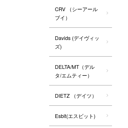
CRV （シーアール
ブイ）
Davids (デイヴィッ
ズ)
DELTA/MT（デル
タ/エムティー）
DIETZ （デイツ）
Esbit(エスビット)