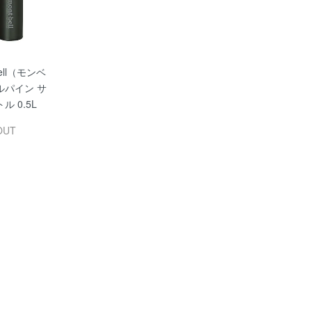
bell（モンベ
ルパイン サ
ル 0.5L
OUT