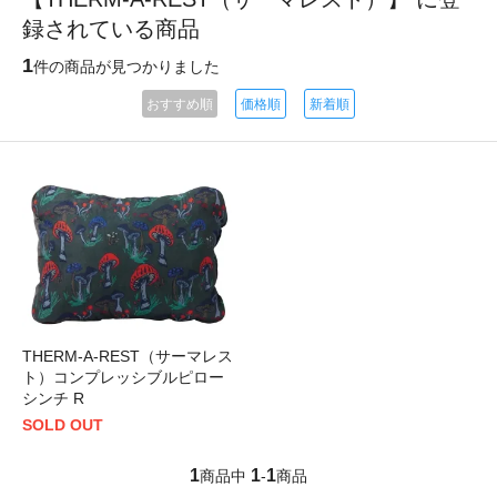
録されている商品
1
件の商品が見つかりました
おすすめ順
価格順
新着順
THERM-A-REST（サーマレス
ト）コンプレッシブルピロー
シンチ R
SOLD OUT
1
1
1
商品中
-
商品