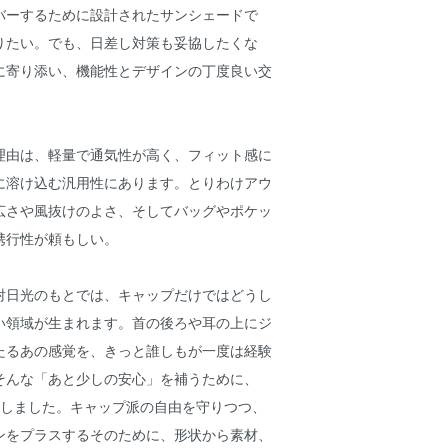
バーするために設計されたサンシェードで
りたい。でも、日差し対策も妥協したくな
に寄り添い、機能性とデザインの丁度良い交
。
理由は、軽量で通気性が高く、フィット感に
に溶け込む汎用性にあります。とりわけアウ
広さや風抜けのよさ、そしてバッグやポケッ
携行性が頼もしい。
射日光のもとでは、キャップだけではどうし
い領域が生まれます。首の後ろや耳の上にジ
たるあの感覚を、きっと誰しもが一度は経験
そんな「あと少しの安心」を補うために、
は誕生しました。キャップ派の自由を守りつつ、
ンをプラスするそのために、形状から素材、