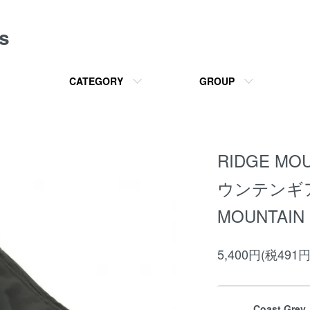
s
CATEGORY
GROUP
RIDGE M
ウンテンギア）
MOUNTAIN
5,400円(税491円
Coast Grey