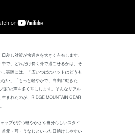
、日差し対策が快適さを大きく左右します。
ぐ中で、どれだけ長く外で過ごせるかは、そ
かし実際には、「広いつばのハットはどうも
わない」「もっと軽やかで、自由に動きた
プ派”の声を多く耳にします。そんなリアル
まれたのが、RIDGE MOUNTAIN GEAR
す。
は、キャップが持つ軽やかさや自分らしいスタイ
、首元・耳・うなじといった日焼けしやすい