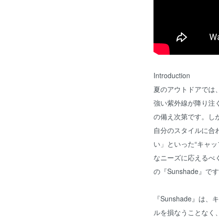
Introduction
夏のアウトドアでは
強い紫外線が降り注
の備え次第です。し
自分のスタイルに合
い」といった“キャッ
なニーズに応えるべく生
の『Sunshade』で
『Sunshade』
ルを損なうことなく