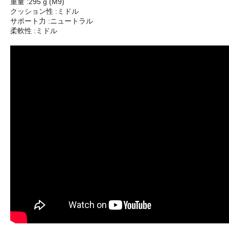
重量 :295 g (M9)
クッション性 :ミドル
サポート力 :ニュートラル
柔軟性 :ミドル