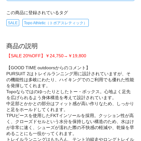
この商品に登録されているタグ
SALE
Topo Athletic（トポアスレティック）
商品の説明
【SALE 20%OFF】￥24,750→￥19,800
【GOOD TIME outdoorsからのコメント】
PURSUIT 2はトレイルランニング用に設計されていますが、そ
の機能性は多岐にわたり、ハイキングでのご利用でも優れた性能
を発揮してくれます。
Topoならではのゆったりとしたトー・ボックス。心地よく足先
を広げられるよう身体構造を考えて設計されています。
中足部とかかとの部分はフィット感が高い作りなため、しっかり
と足をホールドしてくれます。
TPUビースを使用したFKTインソールを採用。クッション性が高
く、クローズドセルという水分を保持しない構造のため、水はけ
が非常に速く、シューズが濡れた際の不快感の軽減や、乾燥を早
めることにも一役かってくれます。
トレイルランニングはもちろん、テント泊縦走やロングトレイル