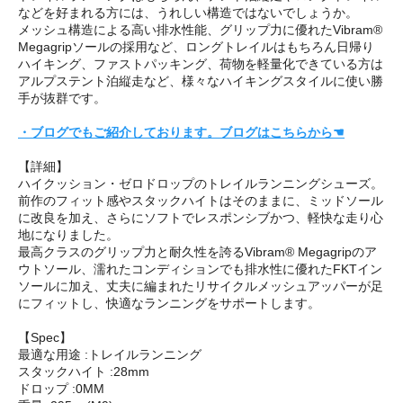
などを好まれる方には、うれしい構造ではないでしょうか。
メッシュ構造による高い排水性能、グリップ力に優れたVibram®
Megagripソールの採用など、ロングトレイルはもちろん日帰り
ハイキング、ファストパッキング、荷物を軽量化できている方は
アルプステント泊縦走など、様々なハイキングスタイルに使い勝
手が抜群です。
・ブログでもご紹介しております。ブログはこちらから☚
【詳細】
ハイクッション・ゼロドロップのトレイルランニングシューズ。
前作のフィット感やスタックハイトはそのままに、ミッドソール
に改良を加え、さらにソフトでレスポンシブかつ、軽快な走り心
地になりました。
最高クラスのグリップ力と耐久性を誇るVibram® Megagripのア
ウトソール、濡れたコンディションでも排水性に優れたFKTイン
ソールに加え、丈夫に編まれたリサイクルメッシュアッパーが足
にフィットし、快適なランニングをサポートします。
【Spec】
最適な用途 :トレイルランニング
スタックハイト :28mm
ドロップ :0MM