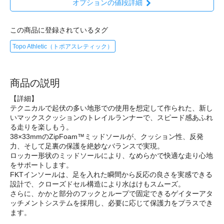
オプションの値段詳細
この商品に登録されているタグ
Topo Athletic（トポアスレティック）
商品の説明
【詳細】
テクニカルで起伏の多い地形での使用を想定して作られた、新し
いマックスクッションのトレイルランナーで、スピード感あふれ
る走りを楽しもう。
38×33mmのZipFoam™ミッドソールが、クッション性、反発
力、そして足裏の保護を絶妙なバランスで実現。
ロッカー形状のミッドソールにより、なめらかで快適な走り心地
をサポートします。
FKTインソールは、足を入れた瞬間から反応の良さを実感できる
設計で、クローズドセル構造により水はけもスムーズ。
さらに、かかと部分のフックとループで固定できるゲイターアタ
ッチメントシステムを採用し、必要に応じて保護力をプラスでき
ます。