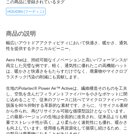
この商品に登録されているタグ
HOUDINI (フーディニ)
商品の説明
幅広いアウトドアアクティビティにおいて快適さ、暖かさ、通気
性を提供するテクニカルビーニー。
Aero Hatは、持続可能なイノベーションと高いパフォーマンスが
両立した完璧な例です。軽く、通気性に優れたこの高機能ハット
は、暖かさと快適さをもたらすだけでなく、廃棄物やマイクロプ
ラスチック汚染の削減にも貢献します。
生地のPolartec® Power Air™ Activeは、繊維構造そのものを工夫
し、空気を含んだフィラメントファイバーを小さなポケットに閉
じ込めることで、従来のフリースに比べてマイクロファイバーの
脱落を80％抑制する革新的な素材です。さらに、リサイクル素材
から作られ、再びリサイクル可能な循環型設計となっています。
この最新バージョンの生地は全面的に改良され、従来品よりも軽
量でストレッチ性が高く、より柔らかく速乾性にも優れ、暖かさ
も向上しています。使用後も再資源化して循環し続けるため、こ
の製品は廃棄物になることがありません。