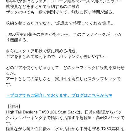
冬季のかさばるウェア・グローブ類や3シーズン用のシュラフ・
就寝具などをまとめて収納するのに最適
ザックの中でも一瞬で判別できて、無駄に探す時間が減る。
収納を整えるだけでなく、“認識まで整理してくれる”道具。
TX50素材の発色の良さがあるから、このグラフィックがしっか
り機能する。
さらにスクエア形状で横に積める構造。
ギアをまとめて扱えるので、パッキングが整いやすい。
どのギアを使うかじゃなくて、どのグラフィックに役割を持たせ
るか。
アートとしての楽しさと、実用性を両立したスタッフサックで
す。
・ブログでもご紹介しております。ブログはこちらから☚
【詳細】
High Tail Designs TX50 10L Stuff Sackは、日常の整理からバッ
クパックパッキングまで幅広く活躍する超軽量・高耐久バッグで
す。
軽量ながら耐久性に優れ、水や汚れから中身を守る TX50素材 を