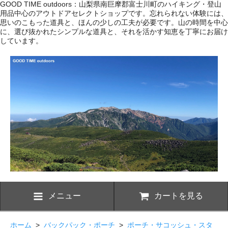
GOOD TIME outdoors：山梨県南巨摩郡富士川町のハイキング・登山
用品中心のアウトドアセレクトショップです。忘れられない体験には、
思いのこもった道具と、ほんの少しの工夫が必要です。山の時間を中心
に、選び抜かれたシンプルな道具と、それを活かす知恵を丁寧にお届け
しています。
メニュー
カートを見る
ホーム
>
バックパック・ポーチ
>
ポーチ・サコッシュ・スタ