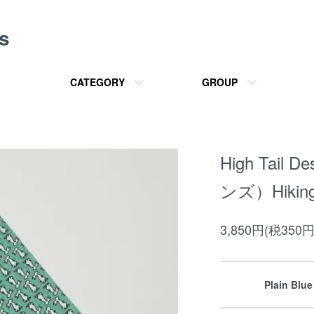
s
CATEGORY
GROUP
High Tai
ンズ）Hiking 
3,850円(税350円
Plain Blue