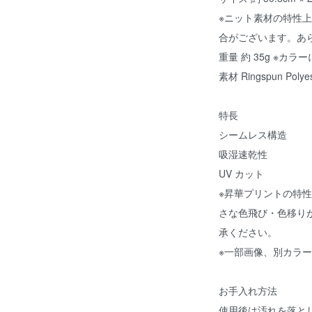
※ニット素材の特性
合がございます。あ
重量 約 35g ※カ
素材 Ringspun Polyest
特長
シームレス構造
吸湿速乾性
UV カット
※昇華プリントの特
さな色飛び・色移り
承ください。
※一部画像、別カラ
お手入れ方法
使用後は汚れを落と