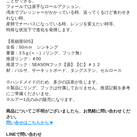
ことができる。
フォールでは派手なロールアクション。
渇水でプレッシャーがかかっている時、追ってくるけど食わせき
れない時、
産卵でナーバスになっている時、レンジを変えたい時等、
特殊な状況下で進化を発揮します。
【亜細亜50S】
全長：50ｍｍ シンキング
重量：3.5ｇ(＋－)（リング、フック無）
推奨リング：＃00
推奨フック：SEASONフック【源】【仁】＃１２
材：バルサ、サーキットボード、タングステン、セルロース
※ハンドメイドのため、多少の誤差が生じます。
※製品にリング、フックは付属しておりません、推奨記載を参考
にご準備くださいませ。
※ルアー1点のみの販売になります。
商品についてご不明がございましたら、お気軽に問い合わせくだ
さい。
問い合せはこちらから☚
LINEで問い合わせ