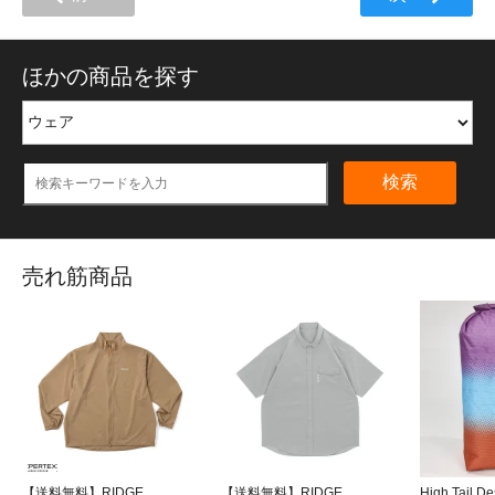
ほかの商品を探す
検索
売れ筋商品
【送料無料】RIDGE
【送料無料】RIDGE
High Tail