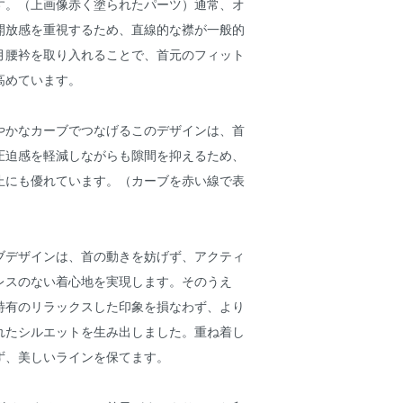
す。（上画像赤く塗られたパーツ）通常、オ
開放感を重視するため、直線的な襟が一般的
月腰衿を取り入れることで、首元のフィット
高めています。
やかなカーブでつなげるこのデザインは、首
圧迫感を軽減しながらも隙間を抑えるため、
止にも優れています。（カーブを赤い線で表
ブデザインは、首の動きを妨げず、アクティ
レスのない着心地を実現します。そのうえ
特有のリラックスした印象を損なわず、より
れたシルエットを生み出しました。重ね着し
ず、美しいラインを保てます。