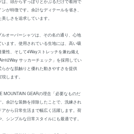
ツは、頭からすっぽりとかぶるだけで着用で
インが特徴です。余計なディテールを省き、
た美しさを追求しています。
のプルオーバーシャツは、その名の通り、心地
ています。使用されている生地には、高い吸
量性、そして4Wayストレッチを兼ね備え
Dot Air®2Way サッカーチェック」を採用してい
柔らかな肌触りと優れた動きやすさを提供
実現します。
E MOUNTAIN GEARの理念「必要なものだ
す。余計な装飾を排除したことで、洗練され
ドアから日常生活まで幅広く活躍します。荷
や、シンプルな日常スタイルにも最適です。