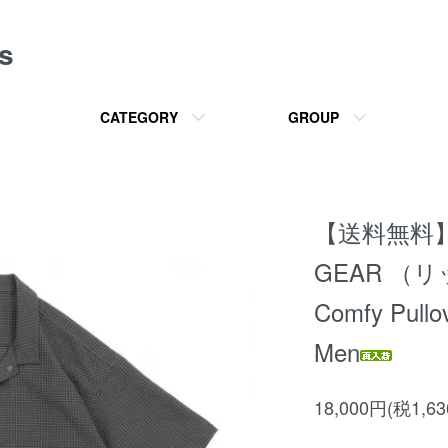
s
CATEGORY
GROUP
【送料無料】R
GEAR （
Comfy Pullov
Men
18,000円(税1,6