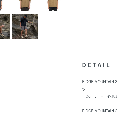
DETAIL
RIDGE MOUNTA
ツ
「Comfy」＝「心地
RIDGE MOUNT