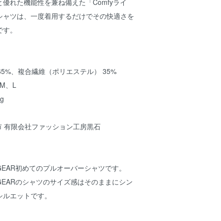
優れた機能性を兼ね備えた「Comfyライ
シャツは、一度着用するだけでその快適さを
です。
 65%、複合繊維（ポリエステル） 35%
、M、L
7g
石市 有限会社ファッション工房黒石
IN GEAR初めてのプルオーバーシャツです。
AIN GEARのシャツのサイズ感はそのままにシン
シルエットです。