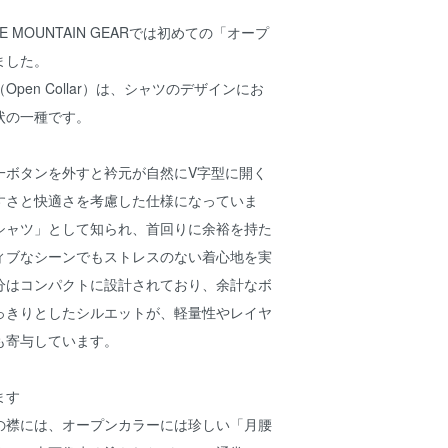
E MOUNTAIN GEARでは初めての「オープ
ました。
pen Collar）は、シャツのデザインにお
状の一種です。
一ボタンを外すと衿元が自然にV字型に開く
すさと快適さを考慮した仕様になっていま
シャツ」として知られ、首回りに余裕を持た
ィブなシーンでもストレスのない着心地を実
分はコンパクトに設計されており、余計なボ
っきりとしたシルエットが、軽量性やレイヤ
も寄与しています。
ます
の襟には、オープンカラーには珍しい「月腰