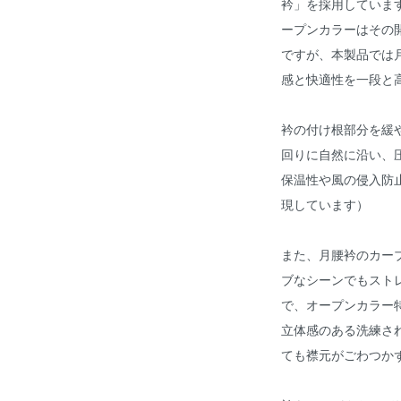
衿」を採用していま
ープンカラーはその
ですが、本製品では
感と快適性を一段と
衿の付け根部分を緩
回りに自然に沿い、
保温性や風の侵入防
現しています）
また、月腰衿のカー
ブなシーンでもスト
で、オープンカラー
立体感のある洗練さ
ても襟元がごわつか