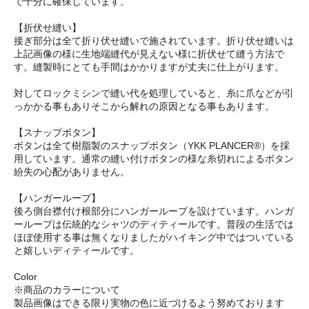
で十分に確保しています。
【折伏せ縫い】
接ぎ部分は全て折り伏せ縫いで施されています。折り伏せ縫いは
上記画像の様に生地端縫代が見えない様に折伏せて縫う方法で
す。縫製時にとても手間はかかりますが丈夫に仕上がります。
対してロックミシンで縫い代を処理していると、糸に爪などが引
っかかる事もありそこから解れの原因となる事もあります。
【スナップボタン】
ボタンは全て樹脂製のスナップボタン（YKK PLANCER®）を採
用しています。通常の縫い付けボタンの様な糸切れによるボタン
紛失の心配がありません。
【ハンガーループ】
後ろ側台襟付け根部分にハンガーループを設けています。ハンガ
ーループは伝統的なシャツのディティールです。普段の生活では
ほぼ使用する事は無くなりましたがハイキング中ではついている
と嬉しいディティールです。
Color
※商品のカラーについて
製品画像はできる限り実物の色に近づけるよう努めております