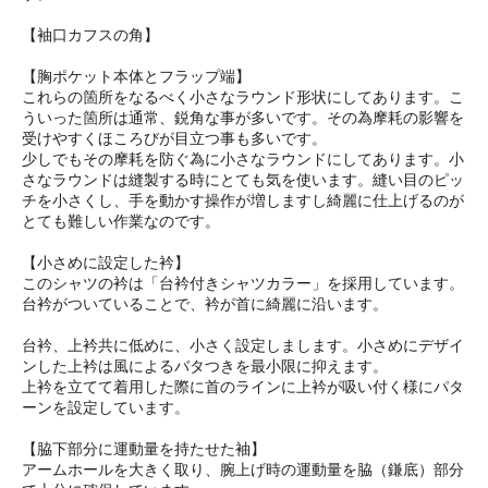
【袖口カフスの角】
【胸ポケット本体とフラップ端】
これらの箇所をなるべく小さなラウンド形状にしてあります。こ
ういった箇所は通常、鋭角な事が多いです。その為摩耗の影響を
受けやすくほころびが目立つ事も多いです。
少しでもその摩耗を防ぐ為に小さなラウンドにしてあります。小
さなラウンドは縫製する時にとても気を使います。縫い目のピッ
チを小さくし、手を動かす操作が増しますし綺麗に仕上げるのが
とても難しい作業なのです。
【小さめに設定した衿】
このシャツの衿は「台衿付きシャツカラー」を採用しています。
台衿がついていることで、衿が首に綺麗に沿います。
台衿、上衿共に低めに、小さく設定しまします。小さめにデザイ
ンした上衿は風によるバタつきを最小限に抑えます。
上衿を立てて着用した際に首のラインに上衿が吸い付く様にパタ
ーンを設定しています。
【脇下部分に運動量を持たせた袖】
アームホールを大きく取り、腕上げ時の運動量を脇（鎌底）部分