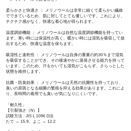
柔らかさと快適さ ： メリノウールは非常に細くて柔らかい繊維
でできているため、肌に対してとても優しいです。これにより、
チクチク感がなく、快適な着心地が得られます。
温度調節機能 ： メリノウールは自然な温度調節機能を持ってい
ます。寒い時には保温性が高く、暖かい時には湿気を吸収して放
出するため、快適な温度を保ちます。
吸湿性と速乾性 ： メリノウールは自身の重量の約30％まで湿気
を吸収することができ、その後速やかに蒸発させる能力を持って
います。このため、汗をかいても湿気がこもらず、さらっとした
状態を維持します。
抗菌・防臭効果 ： メリノウールは天然の抗菌性を持っており、
臭いの原因となる細菌の繁殖を抑える効果があります。これによ
り、長時間の着用でも臭いが気になりにくいです。
「耐久性」
【引裂強さ（N）】
試験方法 : JIS L 1096 D法
たて → 15.9、よこ → 12.2