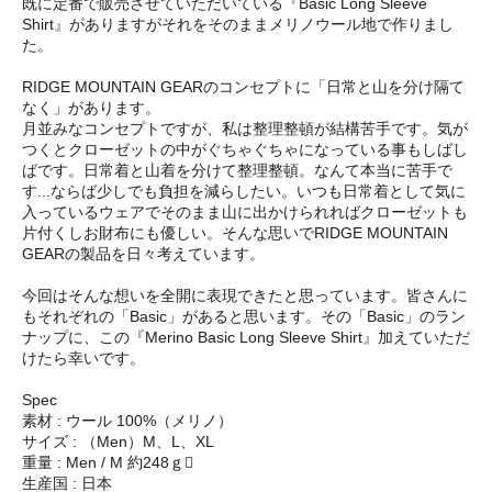
既に定番で販売させていただいている『Basic Long Sleeve
Shirt』がありますがそれをそのままメリノウール地で作りまし
た。
RIDGE MOUNTAIN GEARのコンセプトに「日常と山を分け隔て
なく」があります。
月並みなコンセプトですが、私は整理整頓が結構苦手です。気が
つくとクローゼットの中がぐちゃぐちゃになっている事もしばし
ばです。日常着と山着を分けて整理整頓。なんて本当に苦手で
す...ならば少しでも負担を減らしたい。いつも日常着として気に
入っているウェアでそのまま山に出かけられればクローゼットも
片付くしお財布にも優しい。そんな思いでRIDGE MOUNTAIN
GEARの製品を日々考えています。
今回はそんな想いを全開に表現できたと思っています。皆さんに
もそれぞれの「Basic」があると思います。その「Basic」のラン
ナップに、この『Merino Basic Long Sleeve Shirt』加えていただ
けたら幸いです。
Spec
素材 : ウール 100%（メリノ）
サイズ : （Men）M、L、XL
重量 : Men / M 約248ｇ
生産国 : 日本