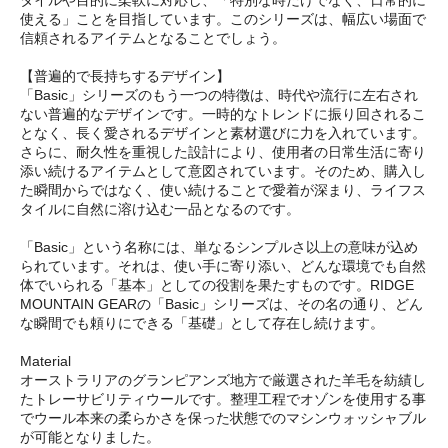
使える」ことを目指しています。このシリーズは、幅広い場面で
信頼されるアイテムとなることでしょう。
【普遍的で長持ちするデザイン】
「Basic」シリーズのもう一つの特徴は、時代や流行に左右され
ない普遍的なデザインです。一時的なトレンドに振り回されるこ
となく、長く愛されるデザインと素材選びに力を入れています。
さらに、耐久性を重視した設計により、使用者の日常生活に寄り
添い続けるアイテムとして意図されています。そのため、購入し
た瞬間からではなく、使い続けることで愛着が深まり、ライフス
タイルに自然に溶け込む一品となるのです。
「Basic」という名称には、単なるシンプルさ以上の意味が込め
られています。それは、使い手に寄り添い、どんな環境でも自然
体でいられる「基本」としての役割を果たすものです。RIDGE
MOUNTAIN GEARの「Basic」シリーズは、その名の通り、どん
な瞬間でも頼りにできる「基礎」として存在し続けます。
Material
オーストラリアのグランピアンズ地方で厳選された羊毛を紡績し
たトレーサビリティウールです。整理工程でオゾンを使用する事
でウール本来の柔らかさを保った状態でのマシンウォッシャブル
が可能となりました。