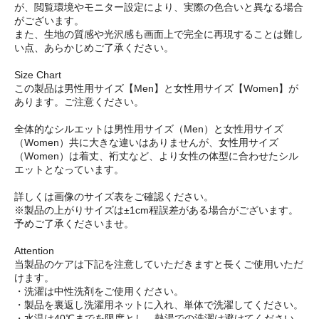
が、閲覧環境やモニター設定により、実際の色合いと異なる場合
がございます。
また、生地の質感や光沢感も画面上で完全に再現することは難し
い点、あらかじめご了承ください。
Size Chart
この製品は男性用サイズ【Men】と女性用サイズ【Women】が
あります。ご注意ください。
全体的なシルエットは男性用サイズ（Men）と女性用サイズ
（Women）共に大きな違いはありませんが、女性用サイズ
（Women）は着丈、裄丈など、より女性の体型に合わせたシル
エットとなっています。
詳しくは画像のサイズ表をご確認ください。
※製品の上がりサイズは±1cm程誤差がある場合がございます。
予めご了承くださいませ。
Attention
当製品のケアは下記を注意していただきますと長くご使用いただ
けます。
・洗濯は中性洗剤をご使用ください。
・製品を裏返し洗濯用ネットに入れ、単体で洗濯してください。
・水温は40℃までを限度とし、熱湯での洗濯は避けてください。