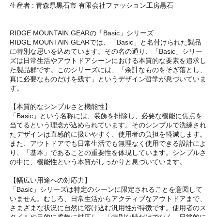
生産者 : 青森県黒石市 有限会社ファッション工房黒石
RIDGE MOUNTAIN GEARの「Basic」シリーズ
RIDGE MOUNTAIN GEARでは、「Basic」と名付けられた製品
に特別な思いを込めています。その名の通り、「Basic」シリー
ズは日常生活やアウトドアシーンにおける本質的な要素を追求し
た製品群です。このシリーズには、「余計なものをそぎ落とし、
真に必要なものだけを残す」というデザイン哲学が息づいていま
す。
【本質的なシンプルさと機能性】
「Basic」という名称には、装飾を排除し、必要な機能に焦点を
当てるという理念が込められています。そのシンプルで洗練され
たデザインは直感的に扱いやすく、使用者の負担を軽減します。
また、アウトドアでも日常生活でも無理なく使用できる設計によ
り、「基本」であることの重要性を体現しています。シンプルさ
の中に、機能性という本質がしっかりと息づいています。
【幅広い用途への対応力】
「Basic」シリーズは特定のシーンに限定されることを意図して
いません。むしろ、日常生活からアクティブなアウトドアまで、
さまざまな状況に自然に溶け込む汎用性が特徴です。使用者のス
タイルや目的に柔軟に対応し、「特別な時だけでなく、日常的に