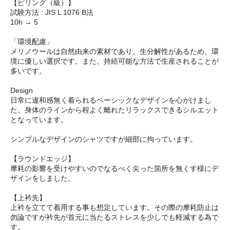
【ピリング（級）】
試験方法 : JIS L 1076 B法
10h → 5
「環境配慮」
メリノウールは自然由来の素材であり、生分解性があるため、環
境に優しい選択です。また、持続可能な方法で生産されることが
多いです。
Design
日常に違和感無く着られるベーシックなデザインを心がけまし
た。身体のラインから程よく離れたリラックスできるシルエット
となっています。
シンプルなデザインのシャツですが細部に拘っています。
【ラウンドエッジ】
摩耗の影響を受けやすいのでなるべく尖った箇所を無くす様にデ
ザインをしました。
【上衿先】
上衿を立てて着用する事も想定しています。その際の摩耗防止は
勿論ですが衿先が首元に当たるストレスを少しでも軽減する為で
す。